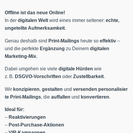
Offline ist das neue Online!
In der
digitalen Welt
wird eines immer seltener:
echte,
ungeteilte Aufmerksamkeit
.
Genau deshalb sind
Print-Mailings
heute so
effektiv
–
und die perfekte
Ergänzung
zu Deinem
digitalen
Marketing-Mix
.
Dabei umgehen sie viele
digitale Hürden
wie
z. B.
DSGVO-Vorschriften
oder
Zustellbarkeit
.
Wir
konzipieren
,
gestalten
und
versenden
personalisier
te Print-Mailings
, die
auffallen
und
konvertieren
.
Ideal für:
–
Reaktivierungen
–
Post-Purchase-Aktionen
–
VIP-Kampagnen